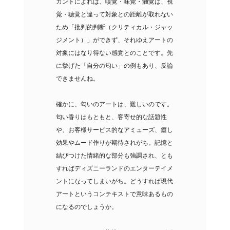
カントによれば、嗅覚・味覚・触覚は、視
覚・聴覚と違って対象との距離が取れない
ため「批判的判断（クリティカル・ジャッ
ジメント）」ができず、それゆえアートの
対象にはなり得ない感覚とのことです。先
に挙げた「自分の匂い」の例もあり、反論
できませんね。
確かに、匂いのアートは、難しいのです。
匂い香りはもともと、客寄せ的な話題性
や、お客様サービス的なアミューズ、癒し
効果やムード作りが期待されがち。記憶と
結びつけた情緒的な部分も強調され、とも
すればディズニーランドのエンターテイメ
ントになってしまいがち。どうすれば現代
アートというコンテキストで意味あるもの
になるのでしょうか。