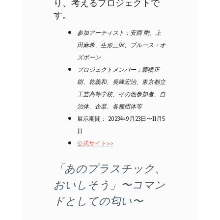
り、考えるプロジェクトで
す。
参加アーティスト：安西 剛、上
田麻希、生形三郎、ブルース・オ
ズボーン
プロジェクトメンバー：藤幡正
樹、乾義和、長峰宏治、東京都立
工芸高等学校、その他参加者、自
治体、企業、各種団体等
展示期間： 2023年9月23日〜11月5
日
公式サイト>>
「あのプラスチック、
おいしそう」〜コマン
ドとしての匂い〜