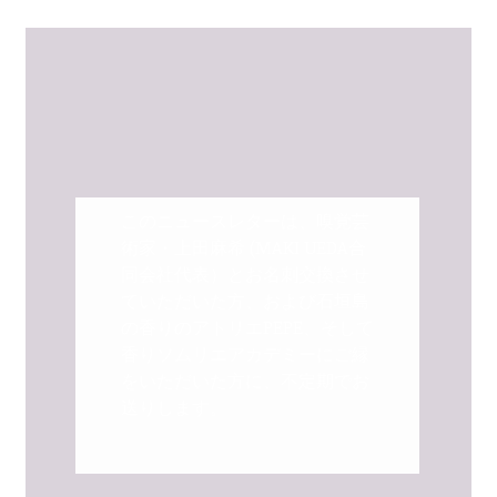
開
を
展
開
このニュースレターは、嗅覚芸
術家・上田麻希 (MAKI UEDA合
同会社代表）とお名刺交換させ
ていただいた方、および石垣島
の香りのアトリエPEPE、そして
香りソムリエアカデミーにご縁
をいただいた方に、不定期でお
送りします。