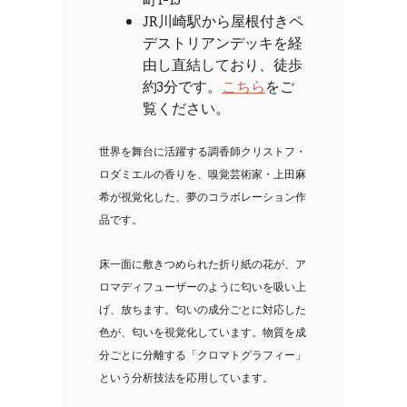
JR川崎駅から屋根付きペ
デストリアンデッキを経
由し直結しており、徒歩
約3分です。
こちら
をご
覧ください。
世界を舞台に活躍する調香師クリストフ・
ロダミエルの香りを、嗅覚芸術家・上田麻
希が視覚化した、夢のコラボレーション作
品です。
床一面に敷きつめられた折り紙の花が、ア
ロマディフューザーのように匂いを吸い上
げ、放ちます。匂いの成分ごとに対応した
色が、匂いを視覚化しています。物質を成
分ごとに分離する「クロマトグラフィー」
という分析技法を応用しています。