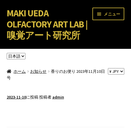
MAKI UEDA
ナ
コ
メニュー
ビ
ン
OLFACTORY ART LAB |
ゲ
テ
嗅覚アート研究所
ー
ン
シ
ツ
サ
ョ
へ
オンラインスクール
ブ
ン
ス
言
メ
へ
キ
語
サ
アトリエPEPE
を
ニ
ス
ッ
ブ
ホーム
お知らせ
香りのお便り 2023年11月10日
選
ュ
キ
プ
メ
号
サ
ショップ
択
ー
ッ
ニ
ブ
を
プ
ュ
メ
サ
事業内容・実績
2023-11-10
に投稿
投稿者
admin
展
ー
ニ
ブ
香りのお便り 2023年11
開
を
ュ
メ
BLOG
展
ー
ニ
月10日号
開
を
ュ
展
ー