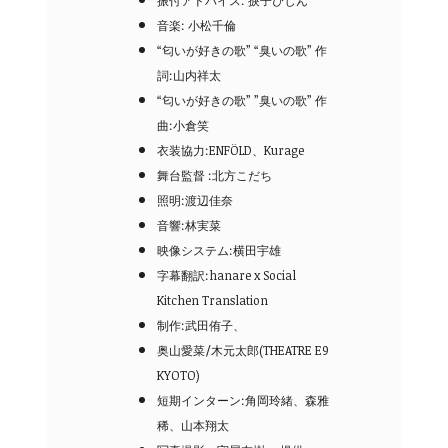
振付アドバイス: 捩子ぴじん
音楽: 小松千倫
“匂いが好きの歌” “臭いの歌” 作
詞:山内祥太
“匂いが好きの歌” ”臭いの歌” 作
曲:小倉笑
衣装協力:ENFÖLD、Kurage
舞台監督 :北方こだち
照明:渡辺佳奈
音響:林実菜
映像システム:横田宇雄
字幕翻訳:hanare x Social
Kitchen Translation
制作:武田侑子、
奥山愛菜/木元太郎(THEATRE E9
KYOTO)
短期インターン:角岡玲緒、森雅
稀、山本翔太