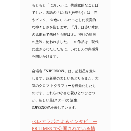
もともと「におい」は、共感覚的なことば
でした。古語の「にほひ(丹秀ひ)」は、赤
やピンク、 朱色の、ふわっとした視覚的
な神々しさを指します。「丹」は赤い水銀
の原鉱石で朱砂とも呼ば れ、神社の鳥居
の塗装に使われました。この作品は、現代
に生きるわたしたちに、いにしえの共感覚
を問いかけます。
会場名「SUPERNOVA」は、超新星を意味
します。超新星の美しい色どりもまた、大
気のクロマ トグラフィーを視覚化したも
のです。これらの小さな花ひとつひとつ
が、新しい星(スター)の 誕生、
SUPERNOVAを表しています。
べレアラボによるインタビュー
PR TIMES で公開されている情