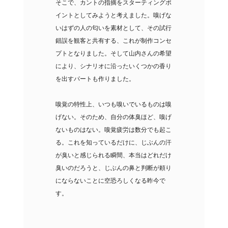
そこで、カントの指摘をスターティングポ
イントとしてみようと考えました。嗅げな
いはずの人の匂いを素材として、その試行
錯誤を観客と共有する、これが制作コンセ
プトとなりました。そして山内さんの希望
により、シナリオに沿ったいくつかの香り
を出すパートも作りました。
嗅覚の特性上、いつも嗅いでいるものは嗅
げない。そのため、自分の体臭ほど、嗅げ
ないものはない。嗅覚疲労は数分でも起こ
る。これを知っているだけに、じぶんの汗
が臭いと感じられる瞬間、本当はどれだけ
臭いのだろうと、じぶんの鼻と判断が頼り
にならないことに空恐ろしくなる昨今で
す。