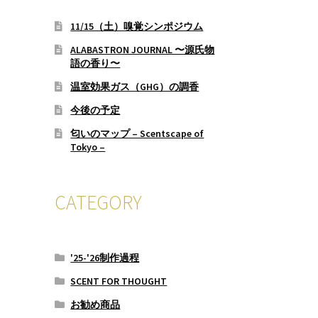
11/15（土）嗅覚シンポジウム
ALABASTRON JOURNAL 〜源氏物
語の香り〜
温室効果ガス（GHG）の調香
今後の予定
匂いのマップ – Scentscape of
Tokyo –
CATEGORY
'25-'26制作過程
SCENT FOR THOUGHT
お勧め商品