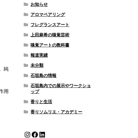
お知らせ
アロマペアリング
フレグランスアート
上田麻希の嗅覚芸術
嗅覚アートの教科書
報道実績
、
未分類
。純
石垣島の情報
石垣島内での展示やワークショ
作用
ップ
香りと生活
香りソムリエ・アカデミー
Instagram
Facebook
LinkedIn