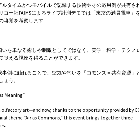
リアルタイムかつモバイルで記録する技術やその応用例が共有さ
コー社FAIMSによるライブ計測デモでは「東京の満員電車」
の嗅覚を考察します。
、匂いを単なる癒しや刺激としてではなく、美学・科学・テクノ
て捉える視座を得ることができます。
実践事例に触れることで、空気や匂いを「コモンズ＝共有資源」
しょう。
as Meaning”
 olfactory art—and now, thanks to the opportunity provided by C
nnual theme “Air as Commons,” this event brings together three
es.