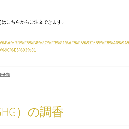
it ]はこちらからご注文できます↓
%E9%BA%BB%E5%B8%8C%E3%81%AE%E5%97%85%E8%A6%9A
D%9C%E5%93%81
未分類
HG）の調香