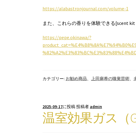
https://alabastronjournal.com/volume-1
また、これらの香りを体験できる[scent k
https://pepe.okinawa/?
product_cat=%E4%B8%8A%E7%94%B0
%82%A2%E3%83%BC%E3%83%88%E4%B
カテゴリー:
お勧め商品
、
上田麻希の嗅覚芸術
、
2025-09-17
に投稿
投稿者
admin
温室効果ガス（G