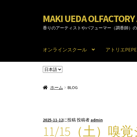
MAKI UEDA OLFACTO
ナ
コ
ビ
ン
香りのアーティストやパフューマー（調香師）
ゲ
テ
ー
ン
シ
ツ
オンラインスクール
アトリエPEPE
ョ
へ
ン
ス
言
へ
キ
語
ス
ッ
を
キ
プ
ホーム
BLOG
選
ッ
択
プ
2025-11-12
に投稿
投稿者
admin
11/15（土）嗅