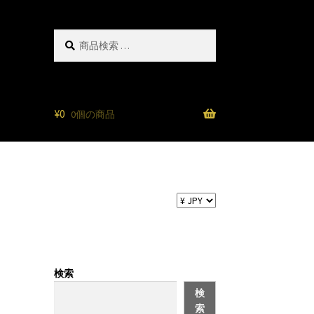
検
検
索
索
対
象:
¥
0
0個の商品
検索
検
索