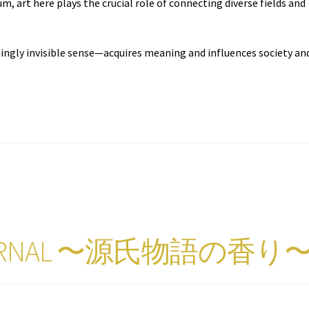
um, art here plays the crucial role of connecting diverse fields and
gly invisible sense—acquires meaning and influences society an
JOURNAL 〜源氏物語の香り