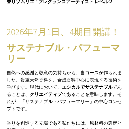
ブ
香りソムリエ™️ フレグランスアーティスト レベル２
メ
サ
ショップ
ニ
ブ
ュ
メ
サ
事業内容・実績
2026年7月1日、4期目開講！
ー
ニ
ブ
を
ュ
メ
BLOG
展
ー
サステナブル・パフューマ
ニ
開
を
ュ
リー
展
ー
開
を
自然への感謝と敬意の気持ちから、当コースが作られま
展
した。貴重天然香料を、合成香料中心に表現する技術を
開
学びます。現代において、
エシカルでサステナブル
であ
ることは、
クリエイティブ
であることを意味します。そ
れが、「サステナブル・パフューマリー」の中心コンセ
プトです。
香りを創造する立場である私たちには、原材料の選定と