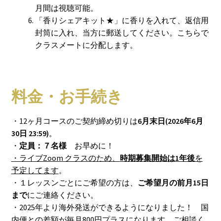
月間は視聴可能。
「香りシェアキット★」に香りを入れて、返信用
封筒に入れ、当方に郵送してください。こちらで
クラスメートに分配します。
料金・お手続き
・12ヶ月コースのご契約締め切りは
6月末日(2026年6月
30日 23:59)
。
・
定員：７名様
お早めに！
・ライブZoom クラスのため、
時期募集開始は1年後
を
予定してます
。
・１レッスンごとにご希望の方は、
ご希望月の前月15日
まで
にご連絡ください。
・2025年より海外発送ができるようになりました！ 国
内便との差額が毎月800円プラスになります。ご相談く