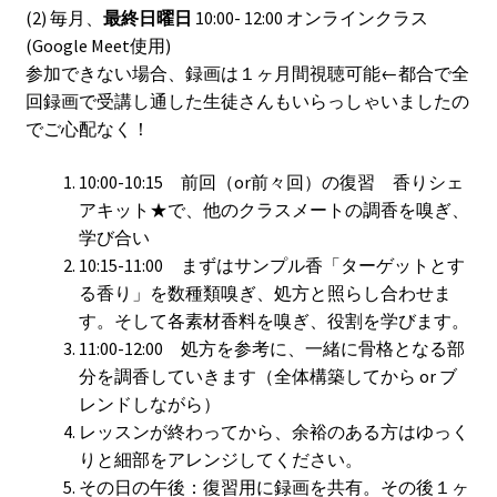
(2) 毎月、
最終日曜日
10:00- 12:00 オンラインクラス
(Google Meet使用)
参加できない場合、録画は１ヶ月間視聴可能←都合で全
回録画で受講し通した生徒さんもいらっしゃいましたの
でご心配なく！
10:00-10:15 前回（or前々回）の復習 香りシェ
アキット★で、他のクラスメートの調香を嗅ぎ、
学び合い
10:15-11:00 まずはサンプル香「ターゲットとす
る香り」を数種類嗅ぎ、処方と照らし合わせま
す。そして各素材香料を嗅ぎ、役割を学びます。
11:00-12:00 処方を参考に、一緒に骨格となる部
分を調香していきます（全体構築してから or ブ
レンドしながら）
レッスンが終わってから、余裕のある方はゆっく
りと細部をアレンジしてください。
その日の午後：復習用に録画を共有。その後１ヶ