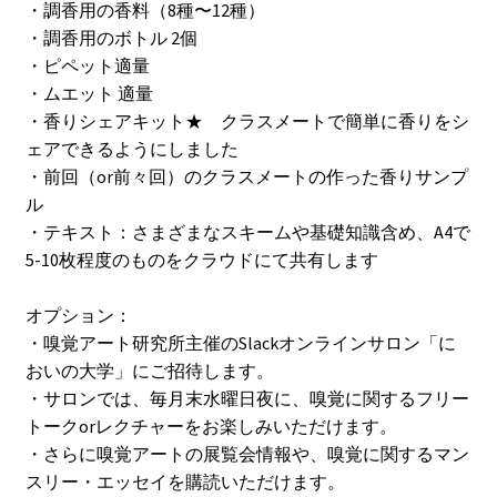
・調香用の香料（8種〜12種）
・調香用のボトル 2個
・ピペット適量
・ムエット 適量
・香りシェアキット★ クラスメートで簡単に香りをシ
ェアできるようにしました
・前回（or前々回）のクラスメートの作った香りサンプ
ル
・テキスト：さまざまなスキームや基礎知識含め、A4で
5-10枚程度のものをクラウドにて共有します
オプション：
・嗅覚アート研究所主催のSlackオンラインサロン「に
おいの大学」にご招待します。
・サロンでは、毎月末水曜日夜に、嗅覚に関するフリー
トークorレクチャーをお楽しみいただけます。
・さらに嗅覚アートの展覧会情報や、嗅覚に関するマン
スリー・エッセイを購読いただけます。