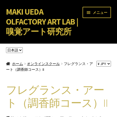
MAKI UEDA
ナ
コ
メニュー
ビ
ン
OLFACTORY ART LAB |
ゲ
テ
嗅覚アート研究所
ー
ン
シ
ツ
サ
ョ
へ
オンラインスクール
ブ
ン
ス
言
メ
へ
キ
語
フレグランス・アート（調香師コース）I
を
ニ
ス
ッ
ホーム
オンラインスクール
フレグランス・ア
選
ュ
キ
プ
ート（調香師コース）II
フレグランス・アート（調香師コース）II
択
ー
ッ
を
プ
嗅覚アートの教科書（動画講座）
フレグランス・アー
展
開
ト（調香師コース）II
香り文化協会
サ
アトリエPEPE