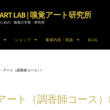
RY ART LAB | 嗅覚アート研究所
のための、嗅覚の学校・研究所
ショップ
事業内容・実績
BLOG
・アート（調香師コース）I
アート（調香師コース）