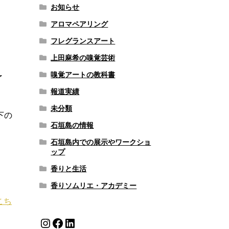
お知らせ
アロマペアリング
フレグランスアート
上田麻希の嗅覚芸術
嗅覚アートの教科書
了
報道実績
未分類
下の
石垣島の情報
石垣島内での展示やワークショ
ップ
香りと生活
香りソムリエ・アカデミー
こち
Instagram
Facebook
LinkedIn