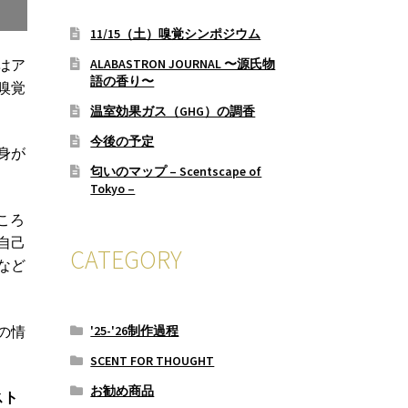
11/15（土）嗅覚シンポジウム
はア
ALABASTRON JOURNAL 〜源氏物
語の香り〜
嗅覚
温室効果ガス（GHG）の調香
今後の予定
身が
匂いのマップ – Scentscape of
Tokyo –
ころ
自己
CATEGORY
など
の情
'25-'26制作過程
SCENT FOR THOUGHT
お勧め商品
スト