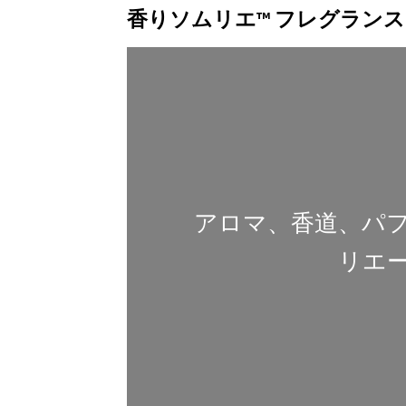
香りソムリエ™️ フレグラン
アロマ、香道、パ
リエ