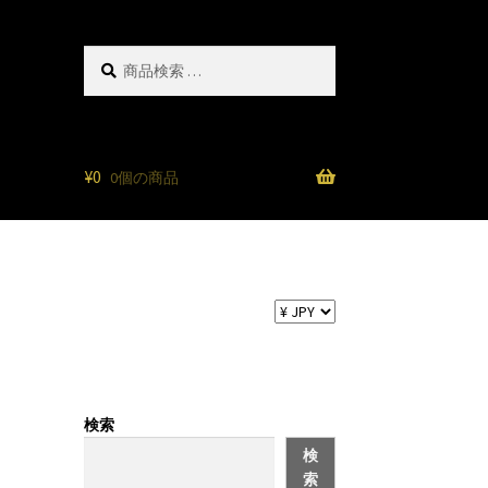
検
検
索
索
対
象:
¥
0
0個の商品
I
検索
検
索