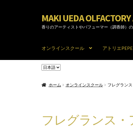
MAKI UEDA OLFACTO
ナ
コ
ビ
ン
香りのアーティストやパフューマー（調香師）
ゲ
テ
ー
ン
シ
ツ
オンラインスクール
アトリエPEPE
ョ
へ
ン
ス
言
へ
キ
語
ス
ッ
を
キ
プ
ホーム
オンラインスクール
フレグランス
選
ッ
択
プ
フレグランス・