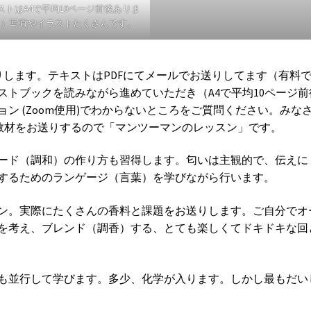
ストはA4で平均10ページ前後ありま
！）写真やイラストたくさんです。
類お送りします。テキストはPDFにてメールでお送りしてます（有料
トブックを読みながら進めていただき（A4で平均10ページ前
ン (Zoom使用)でわからないところをご質問ください。みな
から教材をお送りするので「マンツーマンのレッスン」です。
ード（調和）の作り方も習得します。匂いは主観的で、伝えに
するためのランゲージ（言葉）を学びながら行います。
 20 は調香のレッスン。実際にたくさんの香料と課題をお送りします。ご自分で
を考え、ブレンド（調香）する、とても楽しくてドキドキな回
も並行して学びます。多少、化学が入ります。しかし最もだい