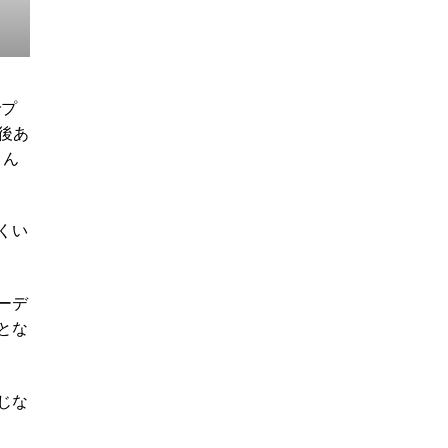
でプ
後あ
さん
くい
オーデ
とな
じな