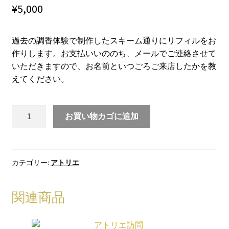
¥
5,000
開
を
展
開
過去の調香体験で制作したスキーム通りにリフィルをお
作りします。お支払いいののち、メールでご連絡させて
いただきますので、お名前といつごろご来店したかを教
えてください。
リ
お買い物カゴに追加
フ
ィ
ル
個
カテゴリー:
アトリエ
関連商品