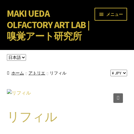
MAKI UEDA
ナ
コ
メニュー
ビ
ン
OLFACTORY ART LAB |
ゲ
テ
嗅覚アート研究所
ー
ン
シ
ツ
サ
ョ
へ
オンラインスクール
ブ
ン
ス
言
メ
へ
キ
語
サ
アトリエPEPE
を
ニ
ス
ッ
ブ
ホーム
アトリエ
リフィル
選
ュ
キ
プ
メ
サ
ショップ
択
ー
ッ
ニ
ブ
を
プ
ュ
メ
サ
事業内容・実績
展
ー
ニ
ブ
🔍
開
を
ュ
メ
リフィル
BLOG
展
ー
ニ
開
を
ュ
展
ー