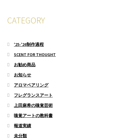
CATEGORY
'25-'26制作過程
SCENT FOR THOUGHT
お勧め商品
お知らせ
アロマペアリング
フレグランスアート
上田麻希の嗅覚芸術
嗅覚アートの教科書
報道実績
未分類